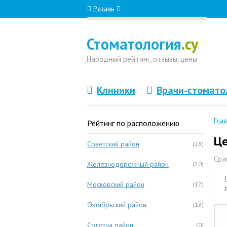
Рязань
Стоматология
.су
Народный
рейтинг, отзывы
, цены
Клиники
Врачи-стомато
Гла
Рейтинг по расположению
Це
Советский район
(28)
Сра
Железнодорожный район
(20)
Московский район
(17)
Октябрьский район
(13)
Солотча район
(0)