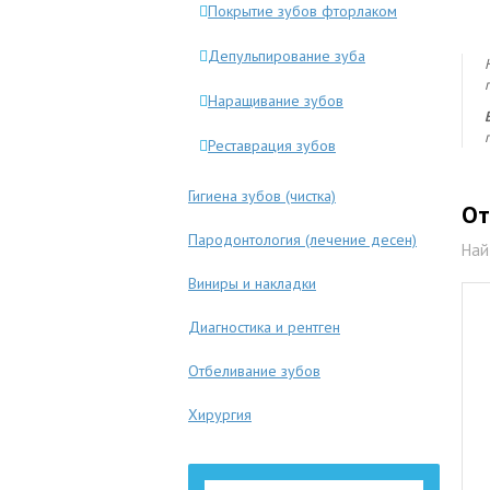
Покрытие зубов фторлаком
Депульпирование зуба
Наращивание зубов
Реставрация зубов
Гигиена зубов (чистка)
От
Пародонтология (лечение десен)
Най
Виниры и накладки
Диагностика и рентген
Отбеливание зубов
Хирургия