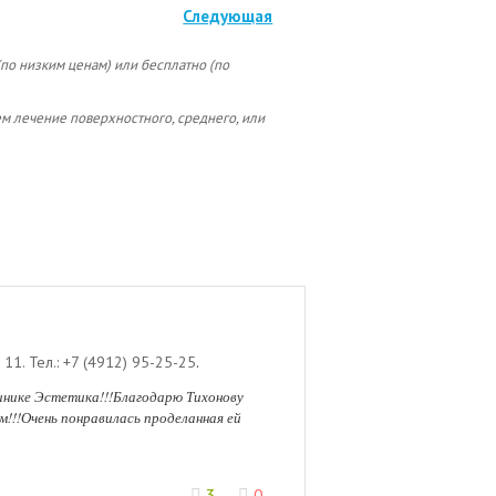
Следующая
по низким ценам) или бесплатно (по
ем лечение поверхностного, среднего, или
, 11
.
Тел.:
+7 (4912) 95-25-25
.
нике Эстетика!!!Благодарю Тихонову
!!!Очень понравилась проделанная ей
3
0