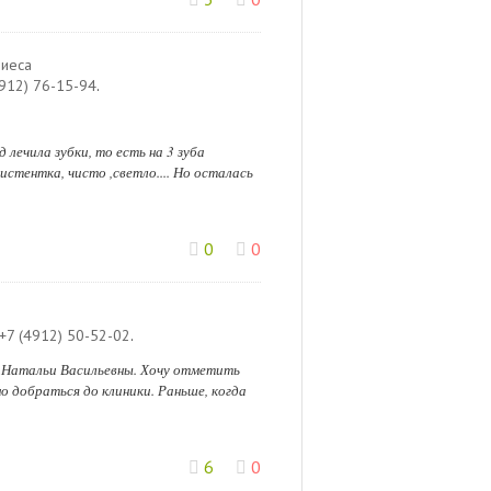
риеса
4912) 76-15-94
.
 лечила зубки, то есть на 3 зуба
истентка, чисто ,светло.... Но осталась
0
0
+7 (4912) 50-52-02
.
к Натальи Васильевны. Хочу отметить
о добраться до клиники. Раньше, когда
6
0