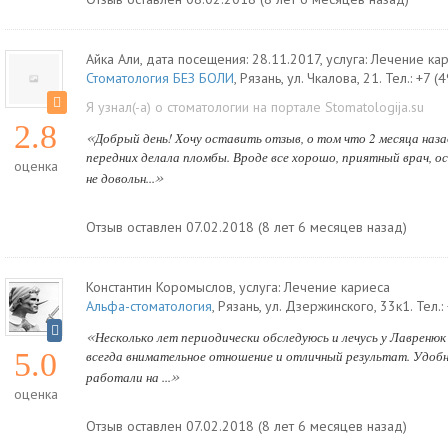
Айка Али
, дата посещения: 28.11.2017
, услуга:
Лечение ка
Стоматология БЕЗ БОЛИ
,
Рязань
,
ул. Чкалова, 21
.
Тел.:
+7 (
Я узнал(-а) о стоматологии на портале Stomatologija.su
2.8
«
Добрый день! Хочу оставить отзыв, о том что 2 месяца назад
передних делала пломбы. Вроде все хорошо, приятный врач, ос
оценка
»
не довольн...
Отзыв оставлен 07.02.2018 (8 лет 6 месяцев назад)
Константин Коромыслов
, услуга:
Лечение кариеса
Альфа-стоматология
,
Рязань
,
ул. Дзержинского, 33к1
.
Тел.:
«
Несколько лет периодически обследуюсь и лечусь у Лавреню
5.0
всегда внимательное отношение и отличный результат. Удобн
»
работали на ...
оценка
Отзыв оставлен 07.02.2018 (8 лет 6 месяцев назад)