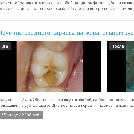
Пациент обратился в клинику с жалобой на дискомфорт в зубе на нижне
рецидив кариеса под старой пломбой. Было принято решение о замене 
Лечение среднего кариеса на жевательном зуб
До
После
Пациент Т. 27 лет. Обратился в клинику с жалобой, на болевое ощущени
попадания на зуб сладкого. Диагностирован средний кариес на жеватель
35 минут / 2500 руб.