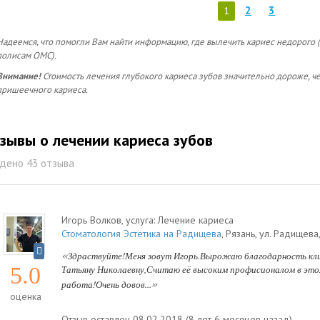
2
3
1
Надеемся, что помогли Вам найти информацию, где вылечить кариес недорого (
полисам ОМС).
Внимание!
Стоимость лечения глубокого кариеса зубов значительно дороже, ч
пришеечного кариеса.
зывы о лечении кариеса зубов
дено 43 отзыва
Игорь Волков
, услуга:
Лечение кариеса
Стоматология Эстетика на Радищева
,
Рязань
,
ул. Радищева
«
Здраствуйте!Меня зовут Игорь.Вырожаю благодарность кли
5.0
Татьяну Николаевну,Считаю её высоким профисионалом в этом
»
работа!Очень довов...
оценка
Отзыв оставлен 08.02.2018 (8 лет 6 месяцев назад)