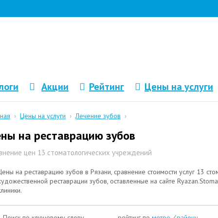
логи
Акции
Рейтинг
Цены на услуги
вная
›
Цены на услуги
›
Лечение зубов
›
ны на реставрацию зубов
внение цен 13 стоматологических учреждений
Цены на реставрацию зубов в Рязани, сравнение стоимости услуг 13 сто
художественной реставрации зубов, оставленные на сайте Ryazan.Stomato
клиники.
Поиск по ключевому слову
рейтинг по
метро
/
району