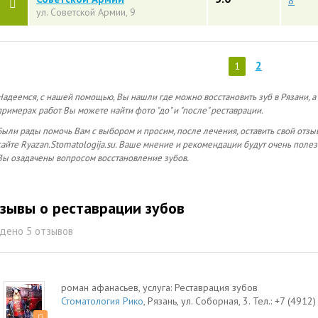
8
ул. Советской Армии, 9
2
1
Надеемся, с нашей помощью, Вы нашли где можно восстановить зуб в Рязани, а т
примерах работ Вы можете найти фото "до" и "после" реставрации.
Были рады помочь Вам с выбором и просим, после лечения, оставить свой отз
сайте Ryazan.Stomatologija.su. Ваше мнение и рекомендации будут очень поле
Вы озадачены вопросом восстановление зубов.
зывы о реставрации зубов
дено 5 отзывов
роман афанасьев
, услуга:
Реставрация зубов
Стоматология Рико
,
Рязань
,
ул. Соборная, 3
.
Тел.:
+7 (4912)