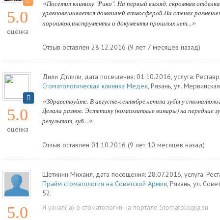
«
Посетил клинику "Рико". На первый взгляд, скромная отделка
5.0
уравновешивается домашней атмосферой.На стенах размеше
»
порошков,инструменты и документы прошлых лет...
оценка
Отзыв оставлен 28.12.2016 (9 лет 7 месяцев назад)
Дили Дтлили
, дата посещения: 01.10.2016
, услуга:
Реставр
Стоматологическая клиника Медея
,
Рязань
,
ул. Мервинская
«
Здравствуйте. В августе-сентябре лечила зубы у стоматол
5.0
Делала разное. Эстетику (композитные виниры) на передние зу
»
результат, зуб...
оценка
Отзыв оставлен 01.10.2016 (9 лет 10 месяцев назад)
Щетинин Михаил
, дата посещения: 28.07.2016
, услуга:
Рест
Прайм стоматология на Советской Армии
,
Рязань
,
ул. Сове
52
.
Я узнал(-а) о стоматологии на портале Stomatologija.su
5.0