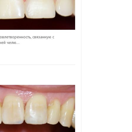
довлетворенность, связанную с
ей челю...