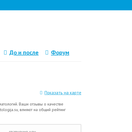
До и после
Форум
Показать на карте
матологий. Ваши отзывы о качестве
logija.su, влияют на общий рейтинг
сравнение цен