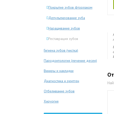
Покрытие зубов фторлаком
Депульпирование зуба
Наращивание зубов
Реставрация зубов
Гигиена зубов (чистка)
Пародонтология (лечение десен)
Виниры и накладки
От
Диагностика и рентген
Най
Отбеливание зубов
Хирургия