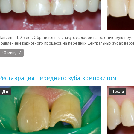
Пациент Д. 25 лет. Обратился в клинику с жалобой на эстетическую неу
появлением кариозного процесса на передних центральных зубах верхн
40 минут /
Реставрация переднего зуба композитом
До
После