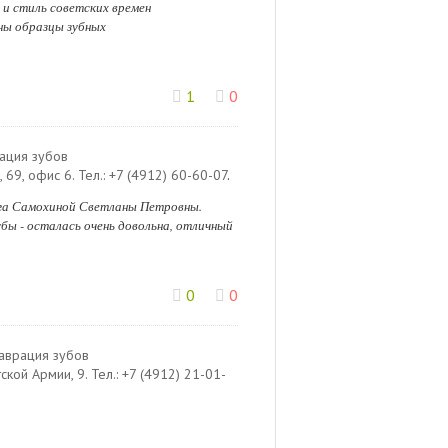
 и стиль советских времен
ны образцы зубных
1
0
ация зубов
, 69, офис 6
.
Тел.:
+7 (4912) 60-60-07
.
ога Самохиной Светланы Петровны.
бы - осталась очень довольна, отличный
0
0
аврация зубов
тской Армии, 9
.
Тел.:
+7 (4912) 21-01-