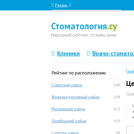
Рязань
Стоматология
.су
Народный
рейтинг, отзывы
, цены
Клиники
Врачи-стомато
Гла
Рейтинг по расположению
Це
Советский район
(28)
Сра
Железнодорожный район
(20)
Московский район
(17)
Октябрьский район
(13)
Солотча район
(0)