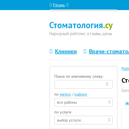
Рязань
Стоматология
.су
Народный
рейтинг, отзывы
, цены
Клиники
Врачи-стомато
Рей
Поиск по ключевому слову:
Ст
Цен
по
метро
/
району
И
по услуге