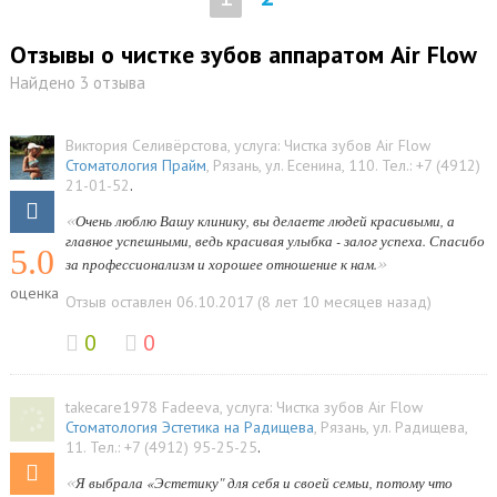
Отзывы о чистке зубов аппаратом Air Flow
Найдено 3 отзыва
Виктория Селивёрстова
, услуга:
Чистка зубов Air Flow
Стоматология Прайм
,
Рязань
,
ул. Есенина, 110
.
Тел.:
+7 (4912)
21-01-52
.
«
Очень люблю Вашу клинику, вы делаете людей красивыми, а
главное успешными, ведь красивая улыбка - залог успеха. Спасибо
5.0
»
за профессионализм и хорошее отношение к нам.
оценка
Отзыв оставлен 06.10.2017 (8 лет 10 месяцев назад)
0
0
takecare1978 Fadeeva
, услуга:
Чистка зубов Air Flow
Стоматология Эстетика на Радищева
,
Рязань
,
ул. Радищева,
11
.
Тел.:
+7 (4912) 95-25-25
.
«
Я выбрала «Эстетику" для себя и своей семьи, потому что