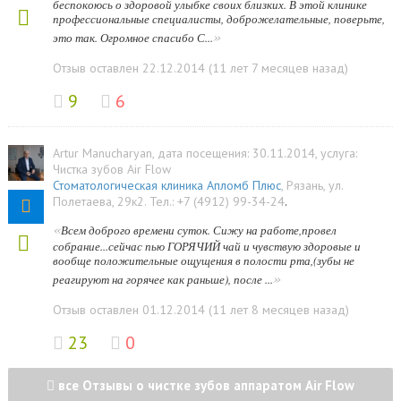
беспокоюсь о здоровой улыбке своих близких. В этой клинике
профессиональные специалисты, доброжелательные, поверьте,
»
это так. Огромное спасибо С...
Отзыв оставлен 22.12.2014 (11 лет 7 месяцев назад)
9
6
Artur Manucharyan
, дата посещения: 30.11.2014
, услуга:
Чистка зубов Air Flow
Стоматологическая клиника Апломб Плюс
,
Рязань
,
ул.
Полетаева, 29к2
.
Тел.:
+7 (4912) 99-34-24
.
«
Всем доброго времени суток. Сижу на работе,провел
собрание...сейчас пью ГОРЯЧИЙ чай и чувствую здоровые и
вообще положительные ощущения в полости рта,(зубы не
»
реагируют на горячее как раньше), после ...
Отзыв оставлен 01.12.2014 (11 лет 8 месяцев назад)
23
0
все Отзывы о чистке зубов аппаратом Air Flow