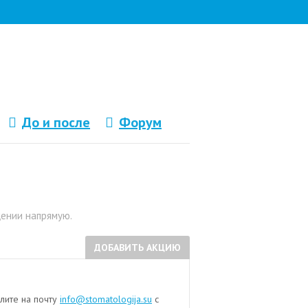
До и после
Форум
щении напрямую.
ДОБАВИТЬ АКЦИЮ
лите на почту
info@stomatologija.su
с