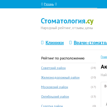
Рязань
Стоматология
.су
Народный
рейтинг, отзывы
, цены
Клиники
Врачи-стомато
Гла
Рейтинг по расположению
Ак
Советский район
(28)
Най
Железнодорожный район
(20)
В
Московский район
(17)
Октябрьский район
(13)
Солотча район
(0)