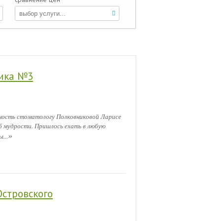
ника №3
ность стоматологу Полковниковой Ларисе
зуб мудрости. Пришлось ехать в любую
»
...
Островского