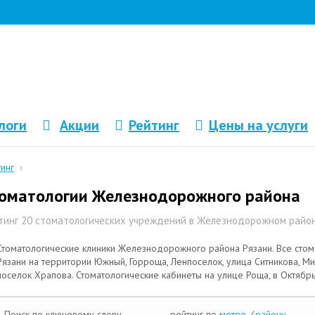
логи
Акции
Рейтинг
Цены на услуги
тинг
›
оматологии Железнодорожного района
тинг 20 стоматологических учреждений в Железнодорожном райо
Стоматологические клиники Железнодорожного района Рязани. Все ст
Рязани на территории Южный, Горроща, Ленпоселок, улица Ситникова, М
поселок Храпова. Стоматологические кабинеты на улице Роща, в Октябр
Поиск по ключевому слову
рейтинг по
метро
/
району