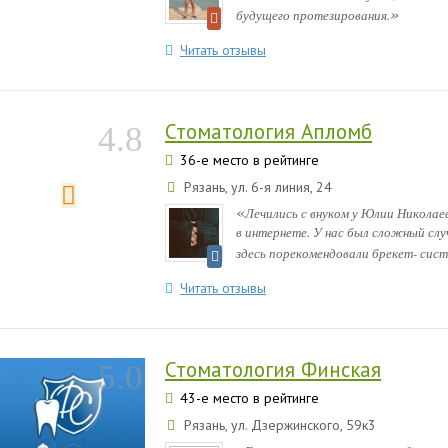
»
будущего протезирования.
Читать отзывы
Стоматология Апломб
4.8
36-е место в рейтинге
Рязань, ул. 6-я линия, 24
«
Лечились с внуком у Юлии Никола
в интернете. У нас был сложный случ
здесь порекомендовали брекет- систе
Читать отзывы
Стоматология Финская
5.0
43-е место в рейтинге
Рязань, ул. Дзержинского, 59к3