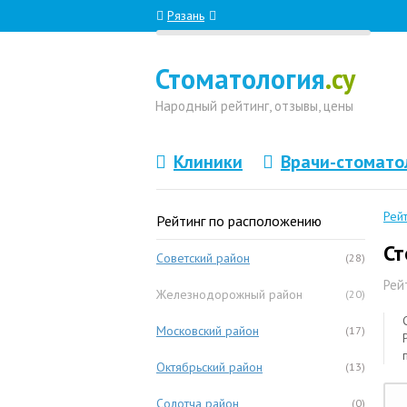
Рязань
Стоматология
.су
Народный
рейтинг, отзывы
, цены
Клиники
Врачи-стомато
Рей
Рейтинг по расположению
Ст
Советский район
(28)
Рей
Железнодорожный район
(20)
Московский район
(17)
Октябрьский район
(13)
Солотча район
(0)