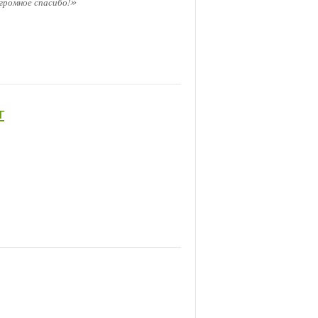
»
громное спасибо!
г