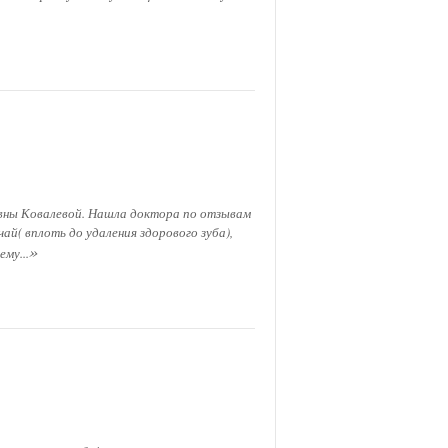
евны Ковалевой. Нашла доктора по отзывам
ай( вплоть до удаления здорового зуба),
»
му...