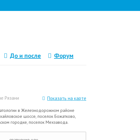
До и после
Форум
не Рязани
Показать на карте
оматологии в Железнодорожном районе
ихайловское шоссе, поселок Божатково,
ьском городке, поселок Мехзавода.
сравнение цен