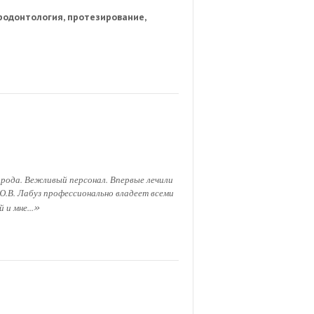
родонтология, протезирование,
рода. Вежливый персонал. Впервые лечили
.В. Лабуз профессионально владеет всеми
»
 и мне...