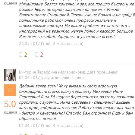
оценка
Михайловне. Боялся конечно, и зря, все прошло быстро и не
больно. Через интернет записался на прием к Римме
Валентиновне Смирновой. Теперь уже не боялся и не зря))) 
поликлинике работают очень профессиональные и
внимательные доктора. Ни каких проблем из-за того что я
иногородний не возникло, нужен полис и паспорт. Большое
Вам всем спасибо!!! Здоровья и успехов во всем!!!
26.05.2017 (9 лет 2 месяца назад)
2
2
Виктория Тарабрина (Илларионова)
, дата посещения:
03.04.2017
, услуга: лечение кариеса
Добрый вечер всем! Хочу выразить свою огромную
благодарность стоматологу-терапевту Михеевой Инне
Сергеевне! Я на 34 неделе беременности, поэтому возникли
5.0
проблемы с зубами... Инна Сергеевна - специалист высшей
категории, доброжелательная! Работу свою делает как надо
оценка
- быстро и качественно! Спасибо Вам огромное! Буду к Вам
обращаться всегда!
03.04.2017 (9 лет 4 месяца назад)