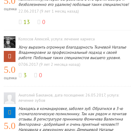
5.0
безболезненно его удалили) побольше таких специалистов!
оценка
22.06.2017 (9 лет 1 месяц назад)
13
0
Колосов Алексей
, услуга: лечение кариеса
Хочу выразить огромную благодарность Ткачевой Наталье
Владимировне за профессиональный подход к своей
работе. Побольше таких специалистов высшего уровня.
07.06.2017 (9 лет 2 месяца назад)
5.0
3
0
оценка
Анатолий Бакланов
, дата посещения: 26.05.2017
, услуга:
лечение зубов
Находясь в командировке, заболел зуб. Обратился в 3-ю
стоматологическую поликлинику. Так как рядом и почитав
отзывы. В регистратуре принимала Фомичева Валентина
5.0
Викторовна - добрейший и очень приятный человек!!!
Направила к дежурному врачу, Демешевой Наталье