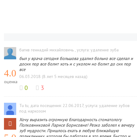
багив геннадий михайловичь
, услуга: удаление зуба
был у врача сегодня большова удалил больно все сделал и
досих пор все болит хоть и с уколом но болит до сих пор
все
4.0
06.03.2018 (8 лет 5 месяцев назад)
оценка
0
3
Tu tu
, дата посещения: 22.06.2017
, услуга: удаление зубов
под наркозом
Хочу выразить огромную благодарность стоматологу
Полковниковой Ларисе Борисовне! Резко заболел к вечеру
зуб мудрости. Пришлось ехать в любую ближайшую
поликлинику, которая бы работала в это время. Быстро и