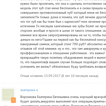
нужно было пролечить, что она и сделала, естсественно з
недель этот зуб стал меня беспокоить и я снова пришла н
совершенно противоположный зуб! который меня не беспо
заплатила!!!и только дома я поняла, что зуб лечили друго
что тот зуб как бы тоже был с кариесом!! мое лечение пр
истечении 3х месяцев залеченные ею зубы болят. не прост
стороне. вообще я просто в шоке от такого отношения. с
клинике все врачи запрограммированы не на то, чтобы пом
деньги из него!!!даже на первой как бы бесплатной консу
панорамный снимок, который стоит 700 руб!! абсолютно 
отзывов об этой клинике. ну и что , что там аквариумы и 
проффессианализм и отношение работников - это важно!
прекращайте такую политику обдуривания людей и вымога
то, что пациентов(в вашем случае больше подойдет слово
усложнять им жизнь!! обязательно буду требовать возвра
Отзыв оставлен 15.09.2017 (8 лет 10 месяцев назад)
екатерина е
Воронкова Екатерина Евгеньевна-очень хороший врач:ра
будет делать,аккуратно выполняет все операции,приятна 
,качественно делает свою работу.Деликатная.Лечимся с 