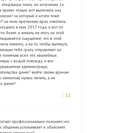
а отедльную плату. по истечении 2х
а прием. только вот вылечила она
коил! за который я кстати тоже
й!! на мою претензию врач ответила,
оходило в мае 2017 года, и вот по
о болят, я жевать не могу на этой
кладывается ощущение, что в этой
очь клиенту, а на то, чтобы вытянуть
льтации тебя сразу отправляют на
не понимаю всех тех хвалебных
кулеры с водой повсюду, а вот
 уважаемая администраци,
тельства денег! вейте своим врачам
 клиентов) нужно лечить, а не
та денег!
11
ботает профессионально-поясняет,что
в общении,успокаивает и объясняет
удовольствием всей