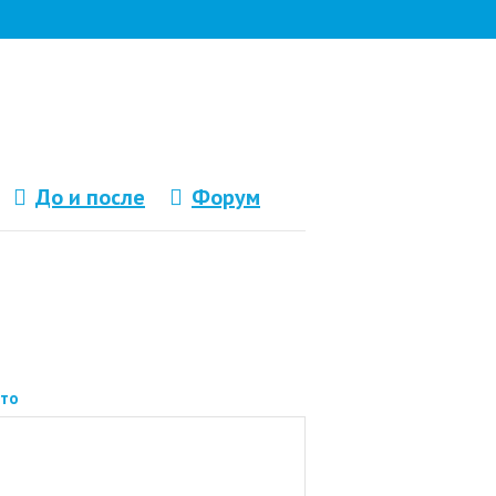
До и после
Форум
то