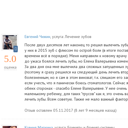
Евгений Чижин
, услуга:
Лечение зубов
После двух десятков лет наконец то решил вылечить зубы
у них в 2015 зуб с флюсом по острой боли (в итоге поста
времени всё в порядке). Меня направили к новому врачу - 
5.0
до ужаса боялся лечить зубы, но Елена Валерьевна измен
За два дня она мне вылечила два сложных запущенных з
оценка
(поэтому я сразу решился на следующий день лечить втор
болезненным, но я сам в этом виноват, т.к. слишком его з
если учесть, что я панически боюсь стоматологов. Сейчас 
обеих сторонах - спасибо Елене Валерьевне. У нее очень 
маленькому ребенку, для таких "трусов" как я, это очень
лечить зубы. Всем советую. Также не мало важный фактор
Отзыв оставлен 05.11.2017 (8 лет 9 месяцев назад)
Ксения Маркина
, услуга:
Брекеты и брекет-системы