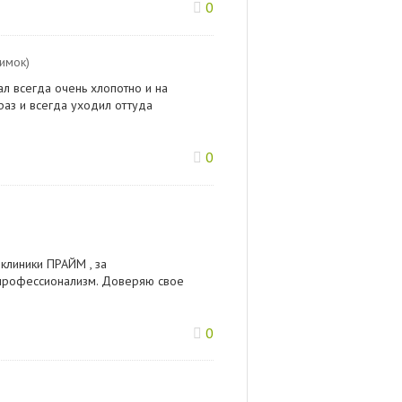
0
имок)
ал всегда очень хлопотно и на
раз и всегда уходил оттуда
0
клиники ПРАЙМ , за
 профессионализм. Доверяю свое
0