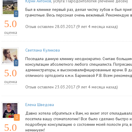
Юрий Антонов
, услуга:
Пародонтология (лечение десен)
Был в клинике первый раз, делал чистку зубов и был прия
грамотные. Весь персонал очень вежливый. Рекомендую 
5.0
Отзыв оставлен 28.03.2017 (9 лет 4 месяца назад)
оценка
Светлана Куликова
Посещала данную клинику неоднократно. Считаю больши
консультации абсолютного любого специалиста. Потряса
администраторы, и высококвалифицированные врачи. В д
5.0
отличного ортодонта к.м.н. Бариновой Р.В. Всем рекомен
оценка
Отзыв оставлен 23.03.2017 (9 лет 4 месяца назад)
Елена Шведова
Давно хотела обратиться к Вам, но визит этот откладывал
посетила вашу стоматологию! Все было сделано быстро и 
подробную консультацию о состоянии моей полости рта, 
5.0
неминуем!