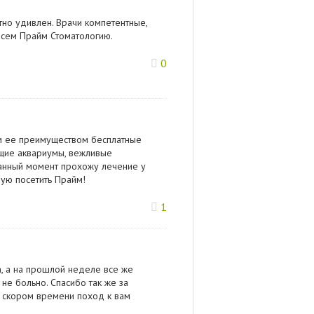
тно удивлен. Врачи компетентные,
всем Прайм Стоматологию.
0
м ее преимуществом бесплатные
ющие аквариумы, вежливые
анный момент прохожу лечение у
дую посетить Прайм!
1
а, а на прошлой неделе все же
не больно. Спасибо так же за
в скором времени поход к вам