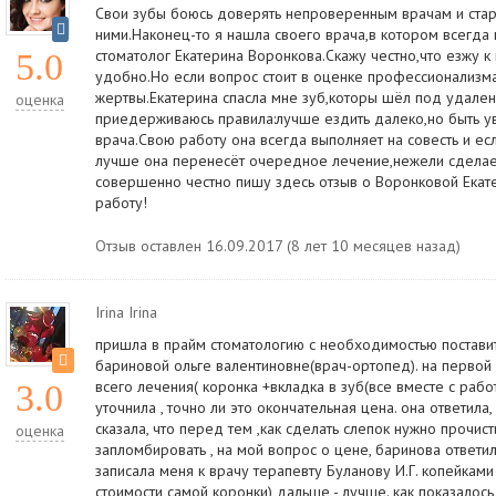
Свои зубы боюсь доверять непроверенным врачам и стар
ними.Наконец-то я нашла своего врача,в котором всегда 
стоматолог Екатерина Воронкова.Скажу честно,что езжу к 
5.0
удобно.Но если вопрос стоит в оценке профессионализма 
жертвы.Екатерина спасла мне зуб,которы шёл под удалени
оценка
приедерживаюсь правила:лучше ездить далеко,но быть у
врача.Свою работу она всегда выполняет на совесть и е
лучше она перенесёт очередное лечение,нежели сделае
совершенно честно пишу здесь отзыв о Воронковой Екат
работу!
Отзыв оставлен 16.09.2017 (8 лет 10 месяцев назад)
Irina Irina
пришла в прайм стоматологию с необходимостью поставить
бариновой ольге валентиновне(врач-ортопед). на первой
всего лечения( коронка +вкладка в зуб(все вместе с рабо
3.0
уточнила , точно ли это окончательная цена. она ответила,
сказала, что перед тем ,как сделать слепок нужно прочист
оценка
запломбировать , на мой вопрос о цене, баринова ответила
записала меня к врачу терапевту Буланову И.Г. копейками
стоимости самой коронки) дальше - лучше. как показалось