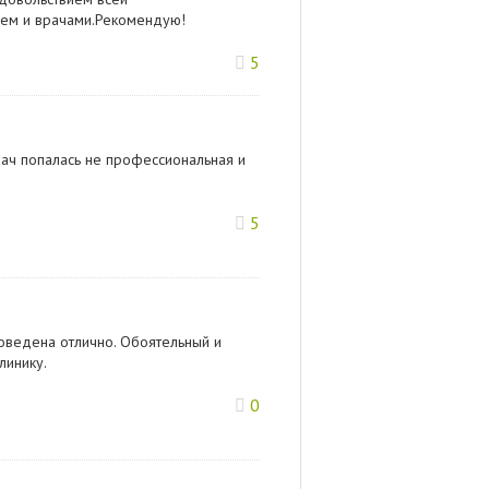
ием и врачами.Рекомендую!
5
ач попалась не профессиональная и
5
оведена отлично. Обоятельный и
линику.
0