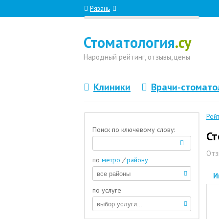
Рязань
Стоматология
.су
Народный
рейтинг, отзывы
, цены
Клиники
Врачи-стомато
Рей
Поиск по ключевому слову:
Ст
Отз
по
метро
/
району
И
по услуге