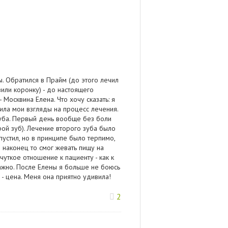
. Обратился в Прайм (до этого лечил
вили коронку) - до настоящего
Москвина Елена. Что хочу сказать: я
ила мои взгляды на процесс лечения.
уба. Первый день вообще без боли
ой зуб). Лечение второго зуба было
апустил, но в принципе было терпимо,
я наконец то смог жевать пищу на
чуткое отношение к пациенту - как к
 важно. После Елены я больше не боюсь
 - цена. Меня она приятно удивила!
2