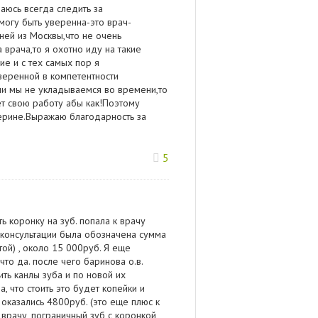
аюсь всегда следить за
могу быть уверенна-это врач-
ней из Москвы,что не очень
врача,то я охотно иду на такие
е и с тех самых пор я
веренной в компетентности
сли мы не укладываемся во времени,то
т свою работу абы как!Поэтому
ерине.Выражаю благодарность за
5
 коронку на зуб. попала к врачу
 консультации была обозначена сумма
той) , около 15 000руб. Я еще
 что да. после чего баринова о.в.
ить канлы зуба и по новой их
, что стоить это будет копейки и
 оказались 4800руб. (это еще плюс к
 врачу, пограничный зуб с коронкой