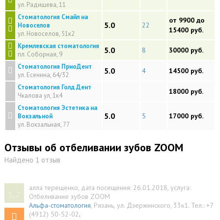
ул. Радищева, 11
Стоматология Смайл на
от 9900 до
5.0
22
Новоселов
15400 руб.
ул. Новоселов, 51к2
Кремлевская стоматология
5.0
8
30000 руб.
пл. Соборная, 9
Стоматология ПриоДент
5.0
4
14500 руб.
ул. Есенина, 64/32
Стоматология Голд Дент
18000 руб.
Чкалова ул, 1к4
Стоматология Эстетика на
5.0
5
17000 руб.
Вокзальной
ул. Вокзальная, 77
Отзывы об отбеливании зубов ZOOM
Найдено 1 отзыв
алла терещенко
, дата посещения: 26.01.2018
, услуга:
Отбеливание зубов ZOOM
Альфа-стоматология
,
Рязань
,
ул. Дзержинского, 33к1
.
Тел.:
+7
(4912) 50-52-02
.