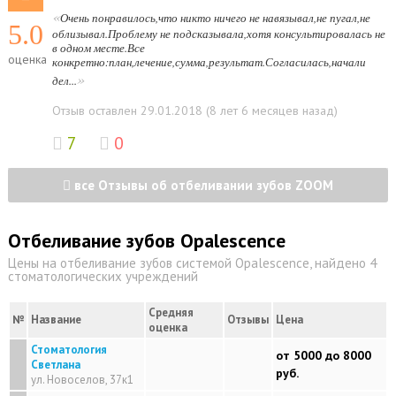
«
Очень понравилось,что никто ничего не навязывал,не пугал,не
5.0
облизывал.Проблему не подсказывала,хотя консультировалась не
в одном месте.Все
оценка
конкретно:план,лечение,сумма,результат.Согласилась,начали
»
дел...
Отзыв оставлен 29.01.2018 (8 лет 6 месяцев назад)
7
0
все Отзывы об отбеливании зубов ZOOM
Отбеливание зубов Opalescence
Цены на отбеливание зубов системой Opalescence, найдено 4
стоматологических учреждений
Средняя
№
Название
Отзывы
Цена
оценка
Стоматология
от 5000 до 8000
Светлана
руб.
ул. Новоселов, 37к1