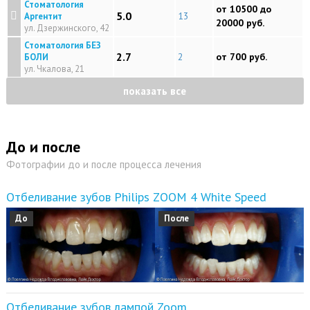
Стоматология
от 10500 до
5.0
13
Аргентит
20000 руб.
ул. Дзержинского, 42
Стоматология БЕЗ
2.7
2
от 700 руб.
БОЛИ
ул. Чкалова, 21
показать все
До и после
Фотографии до и после процесса лечения
Отбеливание зубов Philips ZOOM 4 White Speed
До
После
Отбеливание зубов лампой Zoom