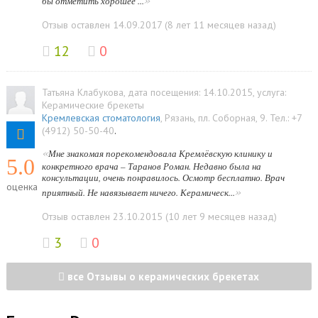
бы отметить хорошее ...
Отзыв оставлен 14.09.2017 (8 лет 11 месяцев назад)
12
0
Татьяна Клабукова
, дата посещения: 14.10.2015
, услуга:
Керамические брекеты
Кремлевская стоматология
,
Рязань
,
пл. Соборная, 9
.
Тел.:
+7
(4912) 50-50-40
.
«
Мне знакомая порекомендовала Кремлёвскую клинику и
5.0
конкретного врача – Таранов Роман. Недавно была на
консультации, очень понравилось. Осмотр бесплатно. Врач
оценка
»
приятный. Не навязывает ничего. Керамическ...
Отзыв оставлен 23.10.2015 (10 лет 9 месяцев назад)
3
0
все Отзывы о керамических брекетах