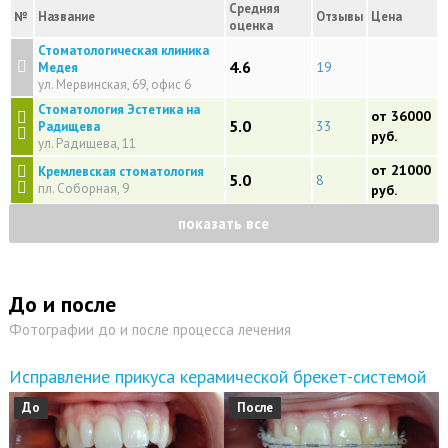
Средняя
№
Название
Отзывы
Цена
оценка
Стоматологическая клиника
4.6
19
Медея
ул. Мервинская, 69, офис 6
Стоматология Эстетика на
от 36000
5.0
33
Радищева
руб.
ул. Радищева, 11
от 21000
Кремлевская стоматология
5.0
8
пл. Соборная, 9
руб.
показать все
До и после
Фотографии до и после процесса лечения
Исправление прикуса керамической брекет-системой
До
После