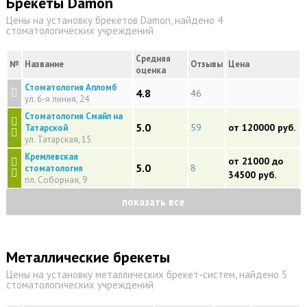
Брекеты Damon
Цены на установку брекетов Damon, найдено 4
стоматологических учреждений
Средняя
№
Название
Отзывы
Цена
оценка
Стоматология Апломб
4.8
46
ул. 6-я линия, 24
Стоматология Смайл на
5.0
59
от 120000 руб.
Татарской
ул. Татарская, 15
Кремлевская
от 21000 до
5.0
8
стоматология
34500 руб.
пл. Соборная, 9
показать все
Металлические брекеты
Цены на установку металлических брекет-систем, найдено 5
стоматологических учреждений