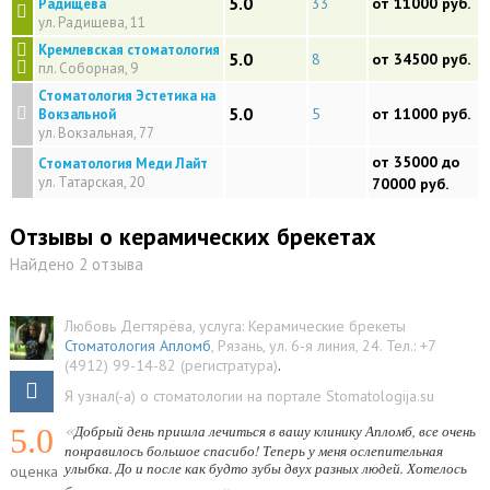
5.0
33
от 11000 руб.
Радищева
ул. Радищева, 11
Кремлевская стоматология
5.0
8
от 34500 руб.
пл. Соборная, 9
Стоматология Эстетика на
5.0
5
от 11000 руб.
Вокзальной
ул. Вокзальная, 77
от 35000 до
Стоматология Меди Лайт
ул. Татарская, 20
70000 руб.
Отзывы о керамических брекетах
Найдено 2 отзыва
Любовь Дегтярёва
, услуга:
Керамические брекеты
Стоматология Апломб
,
Рязань
,
ул. 6-я линия, 24
.
Тел.:
+7
(4912) 99-14-82 (регистратура)
.
Я узнал(-а) о стоматологии на портале Stomatologija.su
«
5.0
Добрый день пришла лечиться в вашу клинику Апломб, все очень
понравилось большое спасибо! Теперь у меня ослепительная
улыбка. До и после как будто зубы двух разных людей. Хотелось
оценка
»