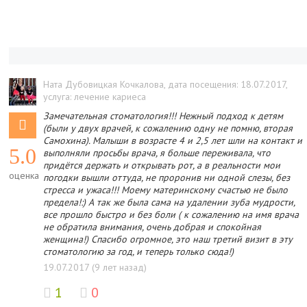
Ната Дубовицкая Кочкалова
, дата посещения: 18.07.2017
,
услуга: лечение кариеса
Замечательная стоматология!!! Нежный подход к детям
(были у двух врачей, к сожалению одну не помню, вторая
Самохина). Малыши в возрасте 4 и 2,5 лет шли на контакт и
5.0
выполняли просьбы врача, я больше переживала, что
придётся держать и открывать рот, а в реальности мои
оценка
погодки вышли оттуда, не проронив ни одной слезы, без
стресса и ужаса!!! Моему материнскому счастью не было
предела!:) А так же была сама на удалении зуба мудрости,
все прошло быстро и без боли ( к сожалению на имя врача
не обратила внимания, очень добрая и спокойная
женщина!) Спасибо огромное, это наш третий визит в эту
стоматологию за год, и теперь только сюда!)
19.07.2017 (9 лет назад)
1
0