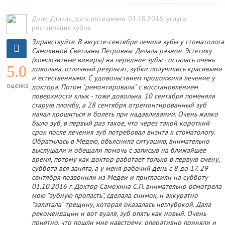
Дили Дтлили
, дата посещения: 01.10.2016
, услуга:
реставрация зубов
Здравствуйте. В августе-сентябре лечила зубы у стоматолога
Самохиной Светланы Петровны. Делала разное. Эстетику
(композитные виниры) на передние зубы - осталась очень
5.0
довольна, отличный результат, зубки получились красивыми
и естественными. С удовольствием продолжила лечение у
оценка
доктора. Потом "ремонтировала" с восстановлением
поверхности клык - тоже довольна. 10 сентября поменяла
старую пломбу, а 28 сентября отремонтированный зуб
начал крошиться и болеть при надавливании. Очень жалко
было зуб, в первый раз такое, что через такой короткий
срок после лечения зуб потребовал визита к стоматологу.
Обратилась в Медею, объяснила ситуацию, внимательно
выслушали и обещали помочь с записью на ближайшее
время, потому как доктор работает только в первую смену,
суббота вся занята, а у меня рабочий день с 8 до 17. 29
сентября позвонили из Медеи и пригласили на субботу
01.10.2016 г. Доктор Самохина С.П. внимательно осмотрела
мою "зубную пропасть", сделала снимок, и аккуратно
"залатала" трещину, которая оказалась неглубокой. Дала
рекомендации и вот вуаля, зуб опять как новый. Очень
приятно, что пошли мне навстречу, оперативно приняли и