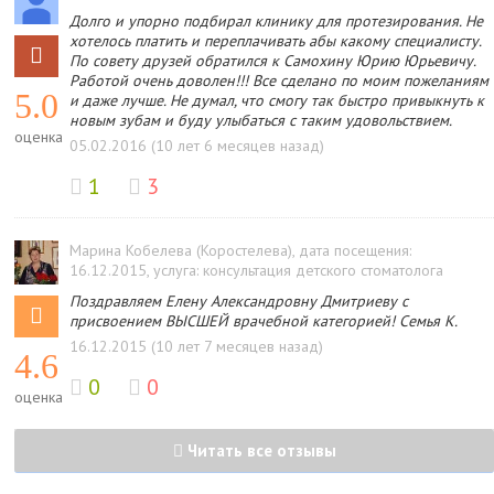
Долго и упорно подбирал клинику для протезирования. Не
хотелось платить и переплачивать абы какому специалисту.
По совету друзей обратился к Самохину Юрию Юрьевичу.
Работой очень доволен!!! Все сделано по моим пожеланиям
5.0
и даже лучше. Не думал, что смогу так быстро привыкнуть к
новым зубам и буду улыбаться с таким удовольствием.
оценка
05.02.2016 (10 лет 6 месяцев назад)
1
3
Марина Кобелева (Коростелева)
, дата посещения:
16.12.2015
, услуга: консультация детского стоматолога
Поздравляем Елену Александровну Дмитриеву с
присвоением ВЫСШЕЙ врачебной категорией! Семья К.
16.12.2015 (10 лет 7 месяцев назад)
4.6
0
0
оценка
Читать все отзывы