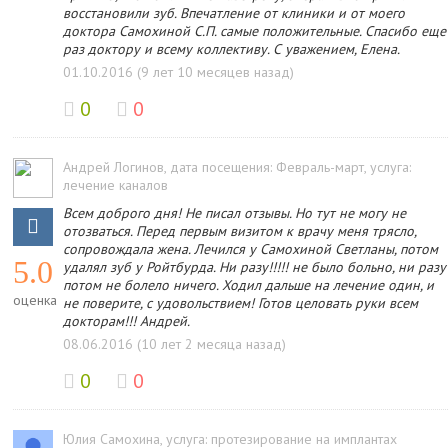
восстановили зуб. Впечатление от клиники и от моего
доктора Самохиной С.П. самые положительные. Спасибо еще
раз доктору и всему коллективу. С уважением, Елена.
01.10.2016 (9 лет 10 месяцев назад)
0
0
Андрей Логинов
, дата посещения: Февраль-март
, услуга:
лечение каналов
Всем доброго дня! Не писал отзывы. Но тут не могу не
отозваться. Перед первым визитом к врачу меня трясло,
сопровождала жена. Лечился у Самохиной Светланы, потом
5.0
удалял зуб у Ройтбурда. Ни разу!!!!! не было больно, ни разу
потом не болело ничего. Ходил дальше на лечение один, и
оценка
не поверите, с удовольствием! Готов целовать руки всем
докторам!!! Андрей.
08.06.2016 (10 лет 2 месяца назад)
0
0
Юлия Самохина
, услуга: протезирование на имплантах