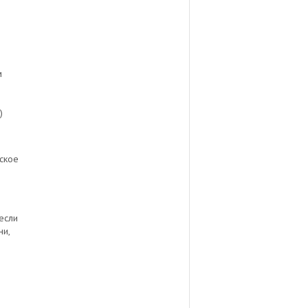
м
)
ское
если
ни,