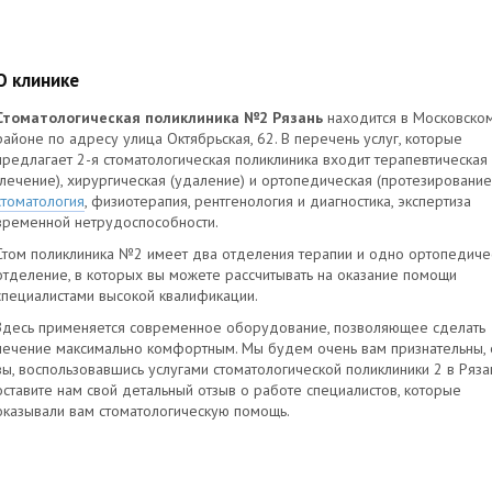
О клинике
Стоматологическая поликлиника №2 Рязань
находится в Московско
районе по адресу улица Октябрьская, 62. В перечень услуг, которые
предлагает 2-я стоматологическая поликлиника входит терапевтическая
(лечение), хирургическая (удаление) и ортопедическая (протезирование
стоматология
, физиотерапия, рентгенология и диагностика, экспертиза
временной нетрудоспособности.
Стом поликлиника №2 имеет два отделения терапии и одно ортопедиче
отделение, в которых вы можете рассчитывать на оказание помощи
специалистами высокой квалификации.
Здесь применяется современное оборудование, позволяющее сделать
лечение максимально комфортным. Мы будем очень вам признательны, 
вы, воспользовавшись услугами стоматологической поликлиники 2 в Ряза
оставите нам свой детальный отзыв о работе специалистов, которые
оказывали вам стоматологическую помощь.