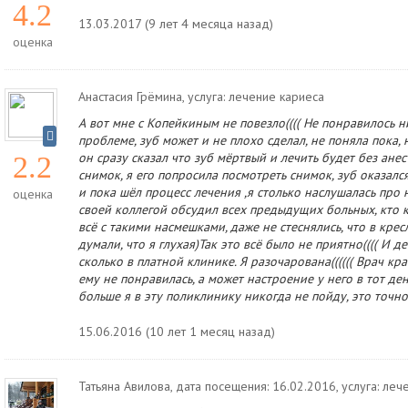
4.2
13.03.2017 (9 лет 4 месяца назад)
оценка
Анастасия Грёмина
, услуга: лечение кариеса
А вот мне с Копейкиным не повезло(((( Не понравилось н
проблеме, зуб может и не плохо сделал, не поняла пока
он сразу сказал что зуб мёртвый и лечить будет без ане
2.2
снимок, я его попросила посмотреть снимок, зуб оказался
и пока шёл процесс лечения ,я столько наслушалась про н
оценка
своей коллегой обсудил всех предыдущих больных, кто ка
всё с такими насмешками, даже не стеснялись, что в кре
думали, что я глухая)Так это всё было не приятно(((( И д
сколько в платной клинике. Я разочарована(((((( Врач к
ему не понравилась, а может настроение у него в тот де
больше я в эту поликлинику никогда не пойду, это точно
15.06.2016 (10 лет 1 месяц назад)
Татьяна Авилова
, дата посещения: 16.02.2016
, услуга: ле