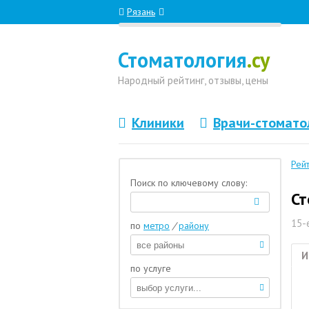
Рязань
Стоматология
.су
Народный
рейтинг, отзывы
, цены
Клиники
Врачи-стомато
Рей
Поиск по ключевому слову:
Ст
15-
по
метро
/
району
И
по услуге