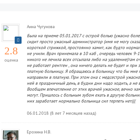
Анна Чугунова
Была на приеме 05.01.2017 с острой болью (ужасно болел
сидит просто ужасный администратор (имя не могу сказат
короткой стрижкой, простоянно хамит, как будто нормал
2.8
не учили. Врач принемала в 10 каб , очередь человек 9-1
никого не лечила всех отсылала либо на удаление(там оч
оценка
не работает рентген , она ничего делать не будет и при
платную больницу. Я обращаюсь в больницу что бы мне п
направили в платную. При этом она с медсестрой ужасно
ней в праздничный день, в будни дни надо ходить, а не 
Вообщем впечатление от этих врачей ужасное, вечно хам
могут. Пришлось с больным зубом ехать в другую больниц
них заработает нормально больница сил терпеть нет(((
06.01.2018 (8 лет 7 месяцев назад)
Ерохина Н.В.