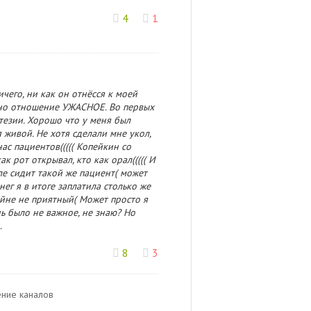
4
1
ичего, ни как он отнёсся к моей
, но отношение УЖАСНОЕ. Во первых
стезии. Хорошо что у меня был
 живой. Не хотя сделали мне укол,
ас пациентов((((( Копейкин со
к рот открывал, кто как орал((((( И
сле сидит такой же пациент( может
енег я в итоге заплатила столько же
райне не приятный( Может просто я
нь было не важное, не знаю? Но
.
8
3
чение каналов