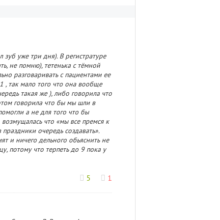
 зуб уже три дня). В регистратуре
ь, не помню), тетенька с тёмной
ьно разговаривать с пациентами ее
1 , так мало того что она вообще
ередь такая же ), либо говорила что
 этом говорила что бы мы шли в
омогли а не для того что бы
 возмущалась что «мы все премся к
в праздники очередь создавать».
ят и ничего дельного обьяснить не
у, потому что терпеть до 9 пока у
5
1