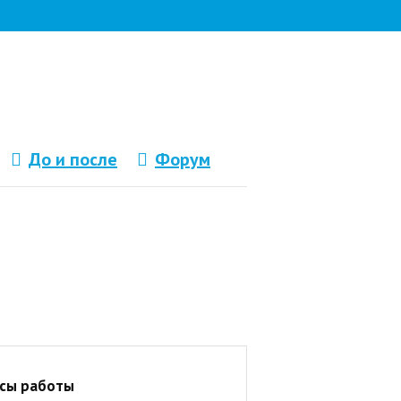
До и после
Форум
сы работы