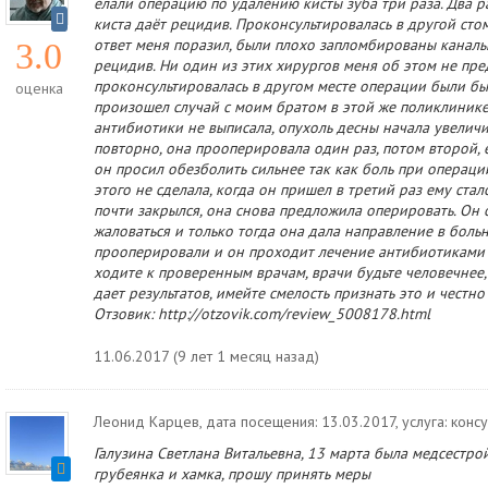
елали операцию по удалению кисты зуба три раза. Два ра
киста даёт рецидив. Проконсультировалась в другой ст
ответ меня поразил, были плохо запломбированы каналы
3.0
рецидив. Ни один из этих хирургов меня об этом не пре
проконсультировалась в другом месте операции были бы
оценка
произошел случай с моим братом в этой же поликлинике.
антибиотики не выписала, опухоль десны начала увеличи
повторно, она прооперировала один раз, потом второй, 
он просил обезболить сильнее так как боль при операци
этого не сделала, когда он пришел в третий раз ему стал
почти закрылся, она снова предложила оперировать. Он о
жаловаться и только тогда она дала направление в боль
прооперировали и он проходит лечение антибиотиками п
ходите к проверенным врачам, врачи будьте человечнее,
дает результатов, имейте смелость признать это и честно
Отзовик: http://otzovik.com/review_5008178.html
11.06.2017 (9 лет 1 месяц назад)
Леонид Карцев
, дата посещения: 13.03.2017
, услуга: кон
Галузина Светлана Витальевна, 13 марта была медсестро
грубеянка и хамка, прошу принять меры