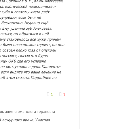
за Сотников В. Р., один-Алексеева,
оматологической поликлинике и
 зуба и поэтому киста даёт
дупредил, если бы я не
 бесконечно. Недавно ещё
 Ему удалила зуб Алексеева,
ваться, он обратился к ней
ему становилось все хуже, причем
и было невозможно терпеть, но она
о совсем плохо глаз от опухоли
тказался, сказал что будет
ницу ОКБ где его успешно
о пять уколов в день. Пациенты-
 если видите что ваше лечение не
 об этом сказать. Подробнее на
1
1
сультация стоматолога терапевта
й дежурного врача. Ужасная