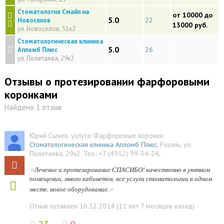
Стоматология Смайл на
от 10000 до
5.0
22
Новоселов
13000 руб.
ул. Новоселов, 51к2
Стоматологическая клиника
5.0
26
Апломб Плюс
ул. Полетаева, 29к2
Отзывы о протезировании фарфоровыми
коронками
Найдено 1 отзыв
Юрий Сычев
, услуга:
Фарфоровые коронки
Стоматологическая клиника Апломб Плюс
,
Рязань
,
ул.
Полетаева, 29к2
.
Тел.:
+7 (4912) 99-34-24
.
«
Лечение и протезирование СПАСИБО! качественно в уютном
помещении, много кабинетов, все услуги стоматологии в одном
»
месте. новое оборудование.
Отзыв оставлен 16.12.2014 (11 лет 7 месяцев назад)