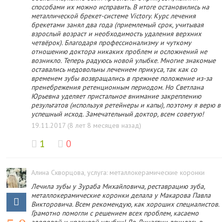
способами их можно исправить. В итоге остановились на
металлической брекет-системе Victory. Курс лечения
брекетами занял два года (приемлемый срок, учитывая
взрослый возраст и необходимость удаления верхних
четвёрок). Благодаря профессионализму и чуткому
отношению доктора никаких проблем и осложнений не
возникло. Теперь радуюсь новой улыбке. Многие знакомые
оставались недовольны лечением прикуса, так как со
временем зубы возвращались в прежнее положение из-за
пренебрежения ретенционным периодом. Но Светлана
Юрьевна уделяет пристальное внимание закреплению
результатов (используя ретейнеры и капы), поэтому я верю в
успешный исход. Замечательный доктор, всем советую!
19.11.2017 (8 лет 8 месяцев назад)
1
0
Алина Скворцова
, услуга: металлокерамические коронки
Лечила зубы у Зураба Михайловича, реставрацию зуба,
металлокерамические коронки делала у Макарова Павла
Викторовича. Всем рекомендую, как хороших специалистов.
Грамотно помогли с решением всех проблем, касаемо