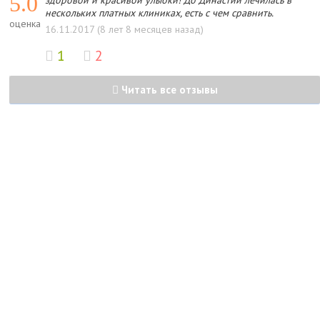
5.0
здоровой и красивой улыбки! До Династии лечилась в
нескольких платных клиниках, есть с чем сравнить.
оценка
16.11.2017 (8 лет 8 месяцев назад)
1
2
Читать все отзывы