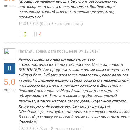
Процедура лечения прошла быстро и безболезненно,
оценка
дентикюром осталась очень довольна. Вообще море
позитивных эмоций вместе с отличным результатом,
рекомендую!
14.01.2018 (8 лет 6 месяцев назад)
0
4
Наталья Ларина
, дата посещения: 09.12.2017
Являюсь довольно частым пациентом сети
стоматологических клиник «Династия». И всегда в диком
ВОСТОРГЕ!!! Уже продолжительное время Мама жалуется на
зубную боль. Зуб уже откололся наполовину, плюс развился
5.0
кариес. Последнюю неделю зубная боль стала невыносимой
и не давала ей уснуть. Я немедля записала в Династию к
оценка
Георгию Амерановичу. Мама была в диком восторге от
обслуживания!!! Замечательный и доброжелательный
персонал, а также мастера своего дела! Отдельное спасибо
Хухуа Георгию Амерановичу! Самый лучший врач!
Обезболил, удалил зуб, мама ничего не почувствовала даже.
В первый раз вижу ее веселой после посещения стоматолога
Спасибо!!!
09.12.2017 (8 лет 8 месяцев назад)