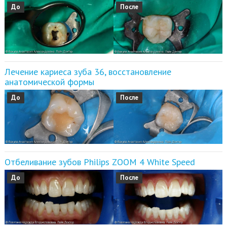
До
После
Лечение кариеса зуба 36, восстановление
анатомической формы
До
После
Отбеливание зубов Philips ZOOM 4 White Speed
До
После