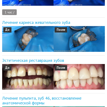
1 час /
Лечение кариеса жевательного зуба
До
После
Эстетическая реставрация зубов
До
После
Лечение пульпита, зуб 46, восстановление
анатомической формы