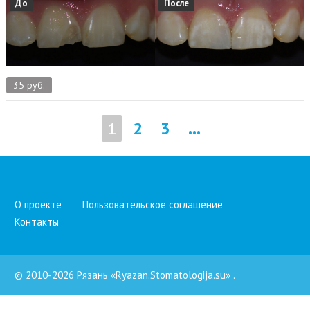
До
После
35 руб.
1
2
3
...
О проекте
Пользовательское соглашение
Контакты
© 2010-2026 Рязань «Ryazan.Stomatologija.su»
.