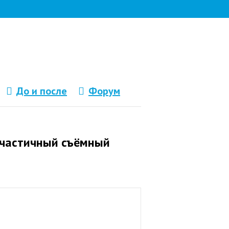
До и после
Форум
 частичный съёмный