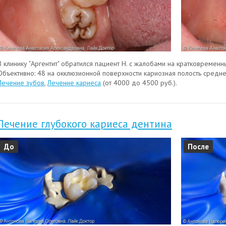
В клинику "Аргентит" обратился пациент Н. с жалобами на кратковремен
Объективно: 48 на окклюзионной поверхности кариозная полость средне
Лечение зубов
,
Лечение кариеса
(от 4000 до 4500 руб.).
Лечение глубокого кариеса дентина
До
После