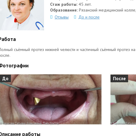
Стаж работы:
45 лет.
Образование:
Рязанский медицинский колле
Отзывы
До и после
Работа
Полный съёмный протез нижней челюсти и частичный съёмный протез на 
после.
Фотографии
До
После
Описание работы