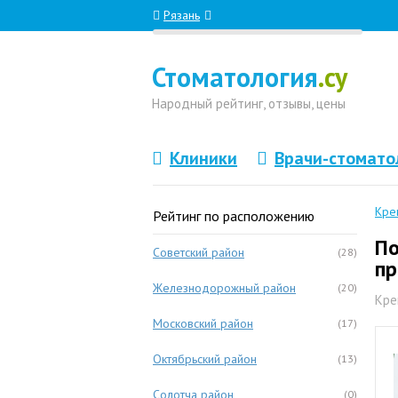
Рязань
Стоматология
.су
Народный
рейтинг, отзывы
, цены
Клиники
Врачи-стомато
Кре
Рейтинг по расположению
По
Советский район
(28)
пр
Железнодорожный район
(20)
Кре
Московский район
(17)
Октябрьский район
(13)
Солотча район
(0)