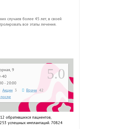
их случаев более 45 лет, в своей
тролировать все этапы лечения.
5.0
орная, 9
0-40
0 - 20:00
Акции
3
Врачи
42
 после
12 обратившихся пациентов,
8253 успешных имплантаций. 70824