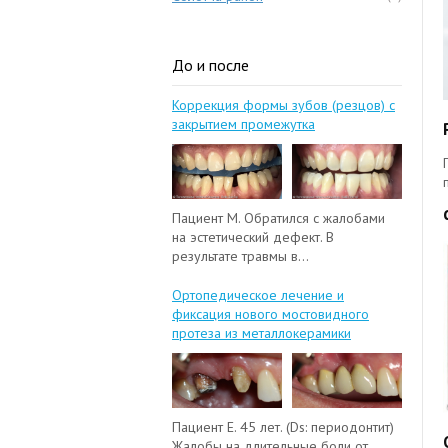
До и после
Коррекция формы зубов (резцов) с
закрытием промежутка
Пациент М. Обратился с жалобами
на эстетический дефект. В
результате травмы в...
Ортопедическое лечение и
фиксация нового мостовидного
протеза из металлокерамики
Пациент Е. 45 лет. (Ds: периодонтит)
Жалобы на длительные боли от