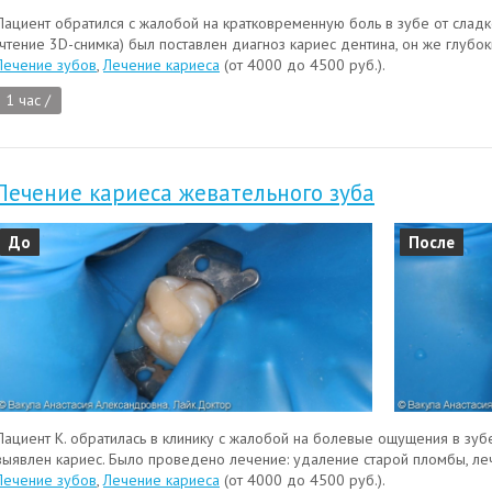
Пациент обратился с жалобой на кратковременную боль в зубе от сладк
(чтение 3D-снимка) был поставлен диагноз кариес дентина, он же глубок
Лечение зубов
,
Лечение кариеса
(от 4000 до 4500 руб.).
1 час /
Лечение кариеса жевательного зуба
До
После
Пациент К. обратилась в клинику с жалобой на болевые ощущения в зуб
выявлен кариес. Было проведено лечение: удаление старой пломбы, леч
Лечение зубов
,
Лечение кариеса
(от 4000 до 4500 руб.).