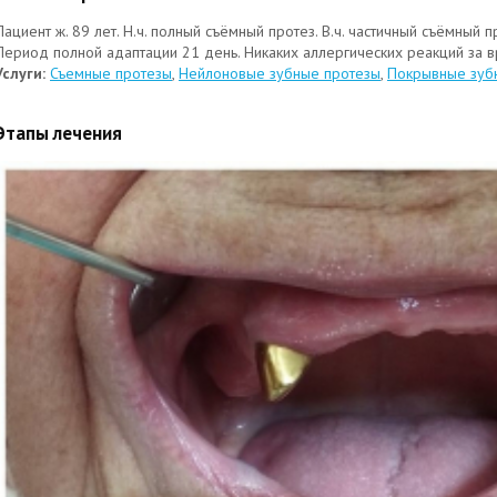
Пациент ж. 89 лет. Н.ч. полный съёмный протез. В.ч. частичный съёмный п
Период полной адаптации 21 день. Никаких аллергических реакций за 
Услуги:
Съемные протезы
,
Нейлоновые зубные протезы
,
Покрывные зуб
Этапы лечения