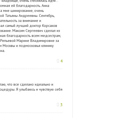
 кладбище, очень стеснялась идти .
омная ей благодарность. Анна
ла мне шинирование, очень
ой Татьяны Андреевны. Сентябрь,
ательность за внимание и
вал самый лучший доктор Корсаков
ование. Максим Сергеевич сделал из
ная благодарность всем медсестрам,
у Репьевой Марине Владимировне за
ям Москвы и подмосковья клинику
на.
4
таю, что все сделано идеально и
оцедуры. Я улыбаюсь и чувствую себя
3