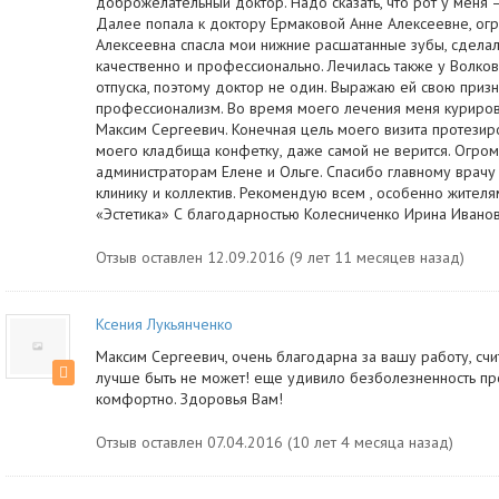
доброжелательный доктор. Надо сказать, что рот у меня –
Далее попала к доктору Ермаковой Анне Алексеевне, огр
Алексеевна спасла мои нижние расшатанные зубы, сдела
качественно и профессионально. Лечилась также у Волков
отпуска, поэтому доктор не один. Выражаю ей свою призн
профессионализм. Во время моего лечения меня куриро
Максим Сергеевич. Конечная цель моего визита протезир
моего кладбища конфетку, даже самой не верится. Огром
администраторам Елене и Ольге. Спасибо главному врач
клинику и коллектив. Рекомендую всем , особенно жител
«Эстетика» С благодарностью Колесниченко Ирина Иванов
Отзыв оставлен 12.09.2016 (9 лет 11 месяцев назад)
Ксения Лукьянченко
Максим Сергеевич, очень благодарна за вашу работу, счи
лучше быть не может! еще удивило безболезненность пр
комфортно. Здоровья Вам!
Отзыв оставлен 07.04.2016 (10 лет 4 месяца назад)