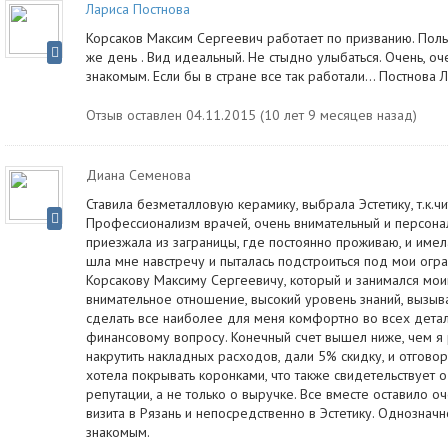
Лариса Постнова
Корсаков Максим Сергеевич работает по призванию. Поль
же день . Вид идеальный. Не стыдно улыбаться. Очень, 
знакомым. Если бы в стране все так работали... Постнова Л
Отзыв оставлен 04.11.2015 (10 лет 9 месяцев назад)
Диана Семенова
Ставила безметалловую керамику, выбрала Эстетику, т.к.ч
Профессионализм врачей, очень внимательный и персона
приезжала из заграницы, где постоянно проживаю, и имел
шла мне навстречу и пыталась подстроиться под мои огр
Корсакову Максиму Сергеевичу, который и занимался мои
внимательное отношение, высокий уровень знаний, вызы
сделать все наиболее для меня комфортно во всех дета
финансовому вопросу. Конечный счет вышел ниже, чем я 
накрутить накладных расходов, дали 5% скидку, и отговор
хотела покрывать коронками, что также свидетельствует о
репутации, а не только о выручке. Все вместе оставило о
визита в Рязань и непосредственно в Эстетику. Однозна
знакомым.