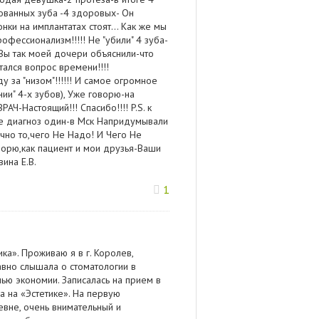
рованных зуба -4 здоровых- Он
нки на имплантатах стоят... Как же мы
рофессионализм!!!!! Не "убили" 4 зуба-
!! Вы так моей дочери объяснили-что
тался вопрос времени!!!!
у за "низом"!!!!!! И самое огромное
ии" 4-х зубов), Уже говорю-на
РАЧ-Настоящий!!! Спасибо!!!! P.S. к
зде диагноз один-в Мск Напридумывали
очно то,чего Не Надо! И Чего Не
ворю,как пациент и мои друзья-Ваши
вина Е.В.
1
ка». Проживаю я в г. Королев,
авно слышала о стоматологии в
лью экономии. Записалась на прием в
а на «Эстетике». На первую
евне, очень внимательный и