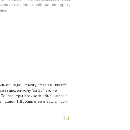
вов от пациентов, работает по адресу:
ева.
ть отзыв,но не могу,ее нет в списке!!!
бами людей-кому "за 55"- это не
? Пенсионеры-всех,кого обманывали в
ее пациент! Добавьте ее в ваш список-
0