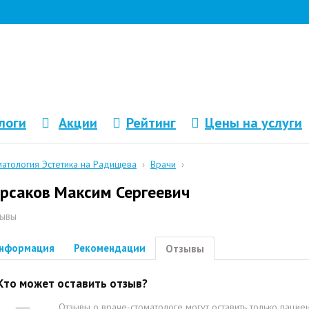
логи
Акции
Рейтинг
Цены на услуги
матология Эстетика на Радищева
›
Врачи
›
рсаков Максим Сергеевич
ывы
нформация
Рекомендации
Отзывы
Кто может оставить отзыв?
Отзывы о враче-стоматологе могут оставить только пацие