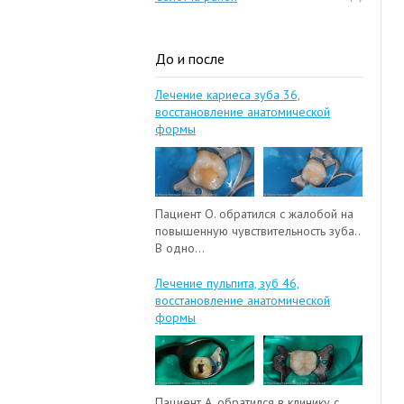
До и после
Лечение кариеса зуба 36,
восстановление анатомической
формы
Пациент О. обратился с жалобой на
повышенную чувствительность зуба..
В одно...
Лечение пульпита, зуб 46,
восстановление анатомической
формы
Пациент А. обратился в клинику с