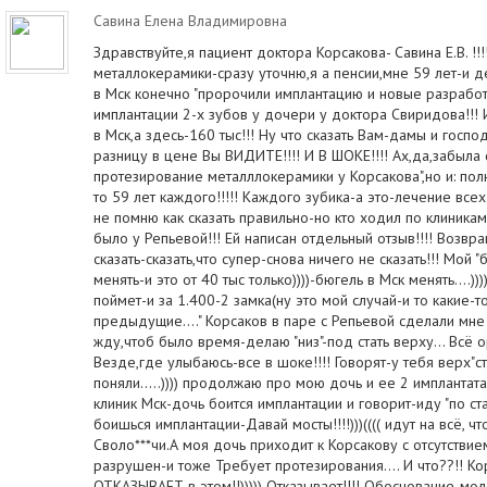
Савина Елена Владимировна
Здравствуйте,я пациент доктора Корсакова- Савина Е.В. !!!
металлокерамики-сразу уточню,я а пенсии,мне 59 лет-и д
в Мск конечно "пророчили имплантацию и новые разработки
имплантации 2-х зубов у дочери у доктора Свиридова!!!
в Мск,а здесь-160 тыс!!! Ну что сказать Вам-дамы и господа
разницу в цене Вы ВИДИТЕ!!!! И В ШОКЕ!!!! Ах,да,забыла с
протезирование металллокерамики у Корсакова",но и: по
то 59 лет каждого!!!!! Каждого зубика-а это-лечение все
не помню как сказать правильно-но кто ходил по клиникам
было у Репьевой!!! Ей написан отдельный отзыв!!!! Возвра
сказать-сказать,что супер-снова ничего не сказать!!! Мой 
менять-и это от 40 тыс только))))-бюгель в Мск менять....)))
поймет-и за 1.400-2 замка(ну это мой случай-и то какие-
предыдущие...." Корсаков в паре с Репьевой сделали мне 
жду,чтоб было время-делаю "низ"-под стать верху... Всё ор
Везде,где улыбаюсь-все в шоке!!!! Говорят-у тебя верх"с
поняли.....)))) продолжаю про мою дочь и ее 2 импланта
клиник Мск-дочь боится имплантации и говорит-иду "по ст
боишься имплантации-Давай мосты!!!!)))(((( идут на всё, чт
Своло***чи.А моя дочь приходит к Корсакову с отсутствие
разрушен-и тоже Требует протезирования.... И что??!! К
ОТКАЗЫВАЕТ в этом!!))))) Отказывает!!!! Обоснование-мо