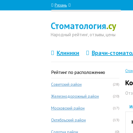
Рязань
Стоматология
.су
Народный
рейтинг, отзывы
, цены
Клиники
Врачи-стомато
Сто
Рейтинг по расположению
Ко
Советский район
(28)
Отз
Железнодорожный район
(20)
И
Московский район
(17)
Октябрьский район
(13)
Солотча район
(0)