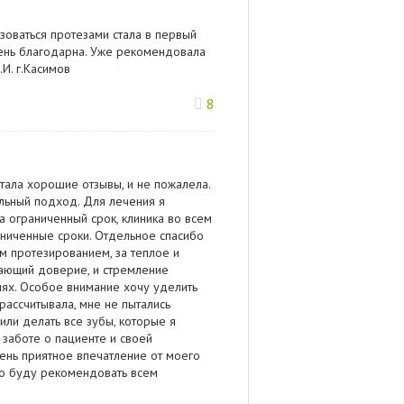
зоваться протезами стала в первый
очень благодарна. Уже рекомендовала
.И. г.Касимов
8
итала хорошие отзывы, и не пожалела.
льный подход. Для лечения я
а ограниченный срок, клиника во всем
аниченные сроки. Отдельное спасибо
м протезированием, за теплое и
вающий доверие, и стремление
лях. Особое внимание хочу уделить
рассчитывала, мне не пытались
или делать все зубы, которые я
 заботе о пациенте и своей
чень приятное впечатление от моего
чно буду рекомендовать всем