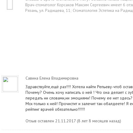
Врач-стоматолог Корсаков Максим Сергеевич имеет 6 отзы
Рязань, ул. Радищева, 11; Стоматология Эстетика на Радищ
Савина Елена Владимировна
Здравствуйте,ещё раз!!!! Хотела найти Репьеву-чтоб остави
Почему? Очень хочу написать о ней ! Что она делает с зу
передать ни словами,ни эмоциями! Почему ее нет здесь
Мск-только к ней! Прочистит и залечит так-обалдеете! Я 
рейтинг врачей обязательно!!!!!!
Отзыв оставлен 21.11.2017 (8 лет 8 месяцев назад)