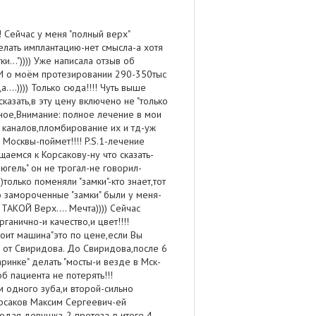
! Сейчас у меня "полный верх"
елать имплантацию-нет смысла-а хотя
...")))) Уже написала отзыв об
 И о моём протезировании 290-350тыс
....)))) Только сюда!!!! Чуть выше
казать,в эту цену включено не "только
лное,Внимание: полное лечение в мои
х каналов,пломбирование их и тд-уж
 Москвы-поймет!!!! P.S.1-лечение
щаемся к Корсакову-ну что сказать-
"бюгель" он не трогал-не говорил-
))только поменяли "замки"-кто знает,тот
то замороченные "замки" были у меня-
ТАКОЙ Верх.... Мечта)))) Сейчас
ганично-и качество,и цвет!!!!
тоит машина"это по цене,если Вы
та от Свиридова. До Свиридова,после 6
аринке" делать "мосты-и везде в Мск-
об пациента не потерять!!!
м одного зуба,и второй-сильно
орсаков Максим Сергеевич-ей
лодая девушка-2 протеза-в итоге 4